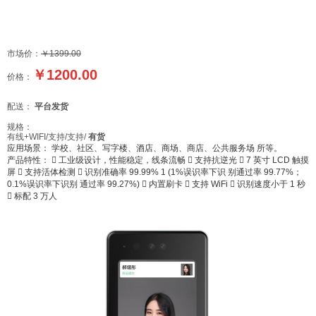
市场价：
￥1399.00
￥
1200.00
价格：
配送：
平台发货
规格：
有线+WIFI/支持/支持/
有货
应用场景： 学校、社区、写字楼、酒店、商场、商店、公共服务场 所等。
产品特性：  工业级设计，性能稳定，线条流畅  支持抗逆光  7 英寸 LCD 触摸
屏  支持活体检测  识别准确率 99.99% 1 (1%误识率下识 别通过率 99.77%；
0.1%误识率下识别 通过率 99.27%)  内置刷卡  支持 WiFi  识别速度小于 1 秒
 标配 3 万人