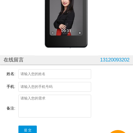
在线留言
13120093202
姓名:
手机:
备注:
提 交