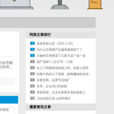
同类文章排行
设备更新公告（2024.11.18）
为什么互联网产品越来越难做了？
王健林又悄悄卖了几家万达广场！保
险、信托
国产顶级“二次元”IP：三国
后反而被
出布局，
在人工智能炒热机器人时，也被人把风
带进了
刮着大风的人工智能，躺着赚钱的自动
驾驶
珍爱智商，远离“区块链”
共享，正从风口到风险
智能音箱，正走在智能手表的老路上
AI在内容分发上的绊脚石
最新资讯文章